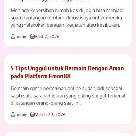
Menjaga kebersihan rumah kos di Jogja bisa menjadi
suatu tantangan terutama khususnya untuk mereka
yang melakukan beragam kegiatan atau kesibukan.
admin
April 7, 2026
5 Tips Unggul untuk Bermain Dengan Aman
pada Platform Emon88
Bermain game permainan online sudah jadi sebagai
salah satu sarana hiburan yang paling sangat terkenal
di kalangan orang-orang saat ini.
admin
March 29, 2026