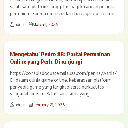
salah satu platform unggulan bagi kalangan pecinta
permainan karena menawarkan berbagai opsi game
admin
March 1, 2026
Mengetahui Pedro 88: Portal Permainan
Online yang Perlu Dikunjungi
https://consuladoguatemalausa.com/pennsylvania/
Di dalam dunia game online, keberadaan platform
penyedia game yang lengkap serta berkualitas
sangatlah krusial. Salah satu situs yang
admin
February 21, 2026