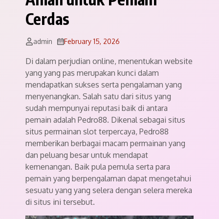
Cerdas
admin
February 15, 2026
Di dalam perjudian online, menentukan website
yang yang pas merupakan kunci dalam
mendapatkan sukses serta pengalaman yang
menyenangkan. Salah satu dari situs yang
sudah mempunyai reputasi baik di antara
pemain adalah Pedro88. Dikenal sebagai situs
situs permainan slot terpercaya, Pedro88
memberikan berbagai macam permainan yang
dan peluang besar untuk mendapat
kemenangan. Baik pula pemula serta para
pemain yang berpengalaman dapat mengetahui
sesuatu yang yang selera dengan selera mereka
di situs ini tersebut.