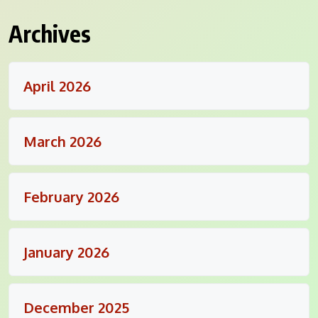
Archives
April 2026
March 2026
February 2026
January 2026
December 2025