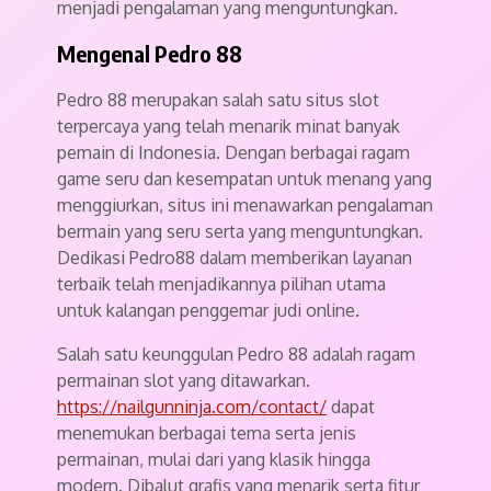
menjadi pengalaman yang menguntungkan.
Mengenal Pedro 88
Pedro 88 merupakan salah satu situs slot
terpercaya yang telah menarik minat banyak
pemain di Indonesia. Dengan berbagai ragam
game seru dan kesempatan untuk menang yang
menggiurkan, situs ini menawarkan pengalaman
bermain yang seru serta yang menguntungkan.
Dedikasi Pedro88 dalam memberikan layanan
terbaik telah menjadikannya pilihan utama
untuk kalangan penggemar judi online.
Salah satu keunggulan Pedro 88 adalah ragam
permainan slot yang ditawarkan.
https://nailgunninja.com/contact/
dapat
menemukan berbagai tema serta jenis
permainan, mulai dari yang klasik hingga
modern. Dibalut grafis yang menarik serta fitur