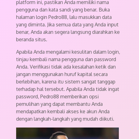
platform ini, pastikan Anda memiliki nama
pengguna dan kata sandi yang benar. Buka
halaman login Pedro88, lalu masukkan data
yang diminta. Jika semua data yang Anda input
benar, Anda akan segera langsung diarahkan ke
beranda situs.
Apabila Anda mengalami kesulitan dalam login,
tinjau kembali nama pengguna dan password
Anda. Verifikasi tidak ada kesalahan ketik dan
jangan menggunakan huruf kapital secara
berlebihan, karena itu sistem sangat tanggap
terhadap hal tersebut. Apabila Anda tidak ingat
password, Pedro88 memberikan opsi
pemulihan yang dapat membantu Anda
mendapatkan kembali akses ke akun Anda
dengan langkah-langkah yang mudah diikuti.