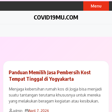
Skip
Menu
to
content
COVID19MU.COM
Panduan Memilih Jasa Pembersih Kost
Tempat Tinggal di Yogyakarta
Menjaga kebersihan rumah kos di Jogja bisa menjadi
suatu tantangan terutama khususnya untuk mereka
yang melakukan beragam kegiatan atau kesibukan.
admin
April 7, 2026