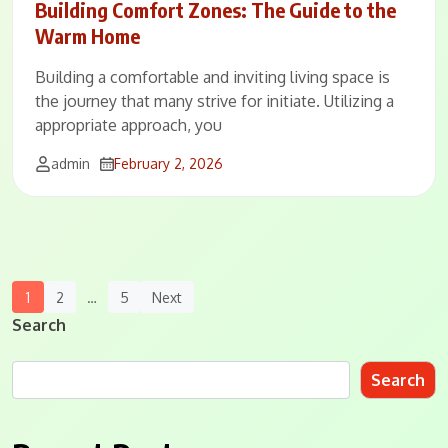
Building Comfort Zones: The Guide to the
Warm Home
Building a comfortable and inviting living space is
the journey that many strive for initiate. Utilizing a
appropriate approach, you
admin
February 2, 2026
Posts
1
2
…
5
Next
Navigation
Search
Search