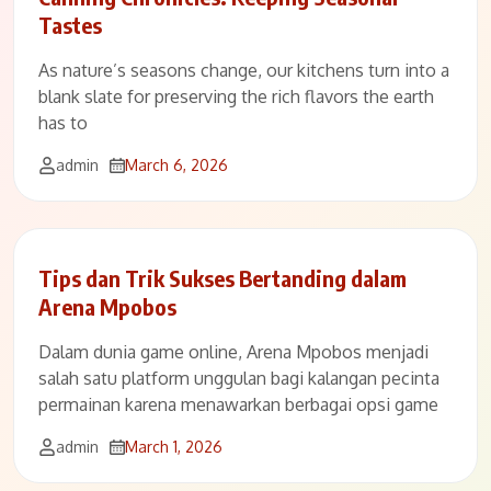
Tastes
As nature’s seasons change, our kitchens turn into a
blank slate for preserving the rich flavors the earth
has to
admin
March 6, 2026
Tips dan Trik Sukses Bertanding dalam
Arena Mpobos
Dalam dunia game online, Arena Mpobos menjadi
salah satu platform unggulan bagi kalangan pecinta
permainan karena menawarkan berbagai opsi game
admin
March 1, 2026