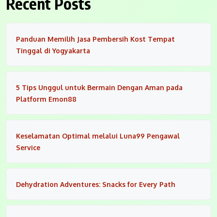
Recent Posts
Panduan Memilih Jasa Pembersih Kost Tempat
Tinggal di Yogyakarta
5 Tips Unggul untuk Bermain Dengan Aman pada
Platform Emon88
Keselamatan Optimal melalui Luna99 Pengawal
Service
Dehydration Adventures: Snacks for Every Path