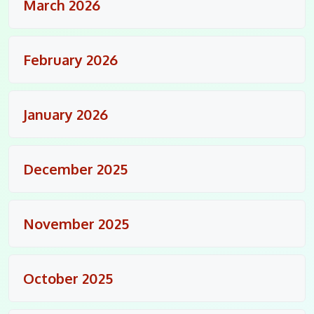
March 2026
February 2026
January 2026
December 2025
November 2025
October 2025