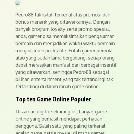
Pedro88 tak kalah terkenal atas promosi dan
bonus menarik yang ditawarkannya. Dengan
banyak program loyalty serta promo spesial,
anda, gamer bisa memaksimalkan pengalaman
bermain dan menjadikan waktu waktu bermain
menjadi lebih profitable. Entah gamer pemula
atau yang sudah lama bergabung, setiap orang
dapat merasakan manfaat dari berbagai insentif
yang ditawarkan, sehingga Pedro88 sebagai
pilihan entertainment yang tak tertandingi tak
tertandingi di dalam ranah game online.
Top ten Game Online Populer
Di zaman digital sekarang ini, banyak game
online yang berhasil mendapat perhatian
pengguna. Salah satu yang paling terkenal
adalah game battle royale, di mana gamer