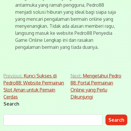
antarmuka yang ramah pengguna, Pedro88
menjadi solusi hiburan yang ideal bagi siapa saja
yang mencari pengalaman bermain online yang
menyenangkan. Tidak ada alasan memberi ragu,
langsung masuk ke website Pedro88 Penyedia
Game Online Lengkap ini dan rasakan
pengalaman bermain yang tiada duanya.
Post
Previous:
Kunci Sukses di
Next:
Mengetahui Pedro
Pedro88: Website Permainan
88: Portal Permainan
navigation
Slot Aman untuk Pemain
Online yang Perlu
Cerdas
Dikunjungi
Search
Search