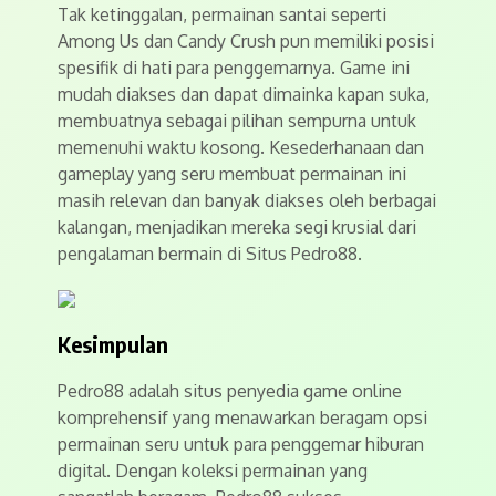
Tak ketinggalan, permainan santai seperti
Among Us dan Candy Crush pun memiliki posisi
spesifik di hati para penggemarnya. Game ini
mudah diakses dan dapat dimainka kapan suka,
membuatnya sebagai pilihan sempurna untuk
memenuhi waktu kosong. Kesederhanaan dan
gameplay yang seru membuat permainan ini
masih relevan dan banyak diakses oleh berbagai
kalangan, menjadikan mereka segi krusial dari
pengalaman bermain di Situs Pedro88.
Kesimpulan
Pedro88 adalah situs penyedia game online
komprehensif yang menawarkan beragam opsi
permainan seru untuk para penggemar hiburan
digital. Dengan koleksi permainan yang