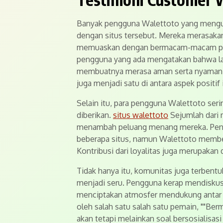
Banyak pengguna Walettoto yang mengun
dengan situs tersebut. Mereka merasak
memuaskan dengan bermacam-macam pilih
pengguna yang ada mengatakan bahwa lay
membuatnya merasa aman serta nyaman ke
juga menjadi satu di antara aspek positif 
Selain itu, para pengguna Walettoto se
diberikan.
situs walettoto
Sejumlah dari
menambah peluang menang mereka. Peng
beberapa situs, namun Walettoto member
Kontribusi dari loyalitas juga merupakan d
Tidak hanya itu, komunitas juga terben
menjadi seru. Pengguna kerap mendiskusi
menciptakan atmosfer mendukung antar a
oleh salah satu salah satu pemain, ""Be
akan tetapi melainkan soal bersosialisas