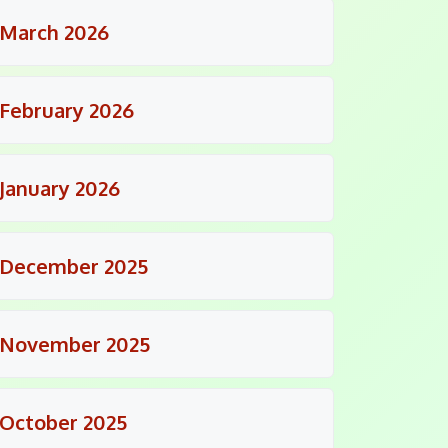
March 2026
February 2026
January 2026
December 2025
November 2025
October 2025