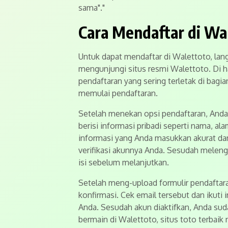
sama"."
Cara Mendaftar di Wa
Untuk dapat mendaftar di Walettoto, lan
mengunjungi situs resmi Walettoto. Di
pendaftaran yang sering terletak di bagi
memulai pendaftaran.
Setelah menekan opsi pendaftaran, Anda
berisi informasi pribadi seperti nama, a
informasi yang Anda masukkan akurat dan 
verifikasi akunnya Anda. Sesudah melengk
isi sebelum melanjutkan.
Setelah meng-upload formulir pendaftara
konfirmasi. Cek email tersebut dan ikuti
Anda. Sesudah akun diaktifkan, Anda sud
bermain di Walettoto, situs toto terbaik n