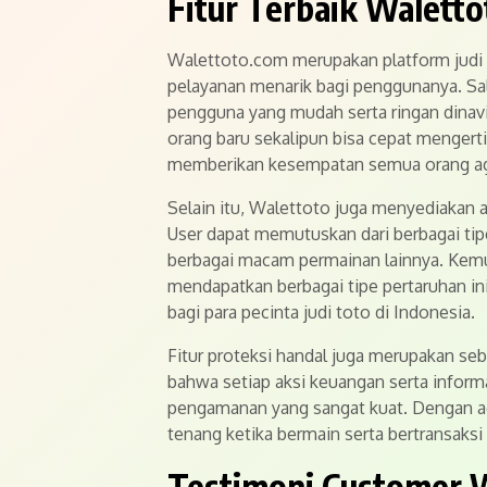
Fitur Terbaik Walett
Walettoto.com merupakan platform jud
pelayanan menarik bagi penggunanya. Sal
pengguna yang mudah serta ringan dinav
orang baru sekalipun bisa cepat mengerti
memberikan kesempatan semua orang ag
Selain itu, Walettoto juga menyediakan a
User dapat memutuskan dari berbagai tip
berbagai macam permainan lainnya. Kem
mendapatkan berbagai tipe pertaruhan in
bagi para pecinta judi toto di Indonesia.
Fitur proteksi handal juga merupakan se
bahwa setiap aksi keuangan serta inform
pengamanan yang sangat kuat. Dengan ad
tenang ketika bermain serta bertransaksi
Testimoni Customer 