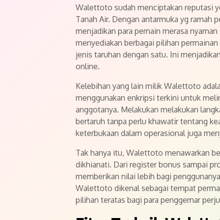
Walettoto sudah menciptakan reputasi yg 
Tanah Air. Dengan antarmuka yg ramah p
menjadikan para pemain merasa nyaman sa
menyediakan berbagai pilihan permainan
jenis taruhan dengan satu. Ini menjadika
online.
Kelebihan yang lain milik Walettoto adal
menggunakan enkripsi terkini untuk melin
anggotanya. Melakukan melakukan langkah
bertaruh tanpa perlu khawatir tentang ke
keterbukaan dalam operasional juga men
Tak hanya itu, Walettoto menawarkan be
dikhianati. Dari register bonus sampai 
memberikan nilai lebih bagi penggunanya.
Walettoto dikenal sebagai tempat permain
pilihan teratas bagi para penggemar perju