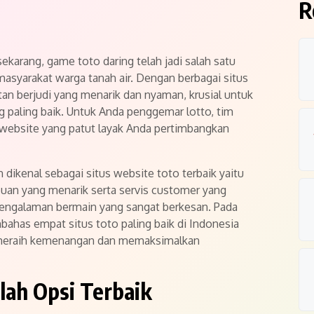
R
ekarang, game toto daring telah jadi salah satu
masyarakat warga tanah air. Dengan berbagai situs
 berjudi yang menarik dan nyaman, krusial untuk
ling baik. Untuk Anda penggemar lotto, tim
website yang patut layak Anda pertimbangkan
 dikenal sebagai situs website toto terbaik yaitu
n yang menarik serta servis customer yang
engalaman bermain yang sangat berkesan. Pada
bahas empat situs toto paling baik di Indonesia
 meraih kemenangan dan memaksimalkan
lah Opsi Terbaik