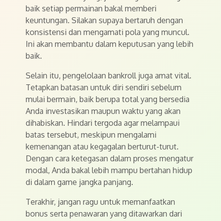
baik setiap permainan bakal memberi
keuntungan. Silakan supaya bertaruh dengan
konsistensi dan mengamati pola yang muncul.
Ini akan membantu dalam keputusan yang lebih
baik.
Selain itu, pengelolaan bankroll juga amat vital.
Tetapkan batasan untuk diri sendiri sebelum
mulai bermain, baik berupa total yang bersedia
Anda investasikan maupun waktu yang akan
dihabiskan. Hindari tergoda agar melampaui
batas tersebut, meskipun mengalami
kemenangan atau kegagalan berturut-turut.
Dengan cara ketegasan dalam proses mengatur
modal, Anda bakal lebih mampu bertahan hidup
di dalam game jangka panjang.
Terakhir, jangan ragu untuk memanfaatkan
bonus serta penawaran yang ditawarkan dari