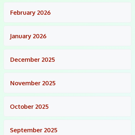
February 2026
January 2026
December 2025
November 2025
October 2025
September 2025