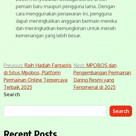
pemain baru maupun pengguna lama. Dengan
cara menggunakan penawaran ini, pengguna
dapat meningkatkan anggaran bermain mereka
dan meningkatkan kemungkinan untuk meraih
kemenangan yang lebih besar.
Post
Previous:
Raih Hadiah Fantastis
Next:
MPOBOS dan
di Situs Mpobos, Platform
Pengembangan Permainan
navigation
Permainan Online Terpercaya
Daring Resmi yang
Terbaik 2025
Fenomenal di 2025
Search
Search
Recent Posts