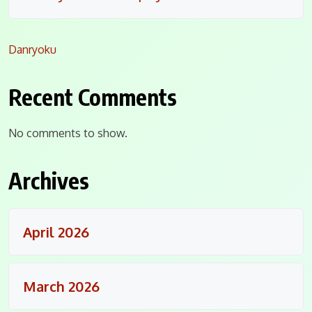
Danryoku
Recent Comments
No comments to show.
Archives
April 2026
March 2026