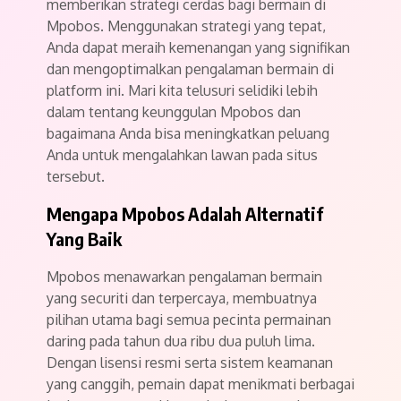
memberikan strategi cerdas bagi bermain di
Mpobos. Menggunakan strategi yang tepat,
Anda dapat meraih kemenangan yang signifikan
dan mengoptimalkan pengalaman bermain di
platform ini. Mari kita telusuri selidiki lebih
dalam tentang keunggulan Mpobos dan
bagaimana Anda bisa meningkatkan peluang
Anda untuk mengalahkan lawan pada situs
tersebut.
Mengapa Mpobos Adalah Alternatif
Yang Baik
Mpobos menawarkan pengalaman bermain
yang securiti dan terpercaya, membuatnya
pilihan utama bagi semua pecinta permainan
daring pada tahun dua ribu dua puluh lima.
Dengan lisensi resmi serta sistem keamanan
yang canggih, pemain dapat menikmati berbagai